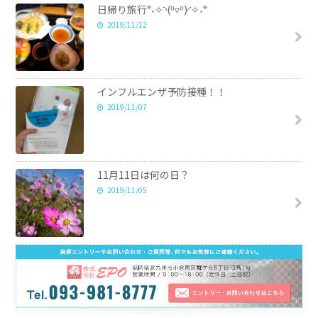
日帰り旅行°˖✧◝(⁰▿⁰)◜✧˖°
2019/11/12
インフルエンザ予防接種！！
2019/11/07
11月11日は何の日？
2019/11/05