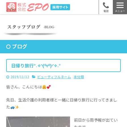
電話
メニュー
ブログ
日帰り旅行°˖✧◝(⁰▿⁰)◜✧˖°
2019/11/12
ビューティフルネーム
未分類
皆さん、こんにちは
先日、生活介護の利用者様と一緒に日帰り旅行に行ってきまし
た
前日から雨予報が出てい