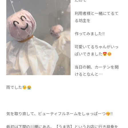
たので
利用者様と一緒にてるて
る坊主を
作ってみました‼
可愛いてるちゃんがいっ
ぱいできました
当日の朝、カーテンを開
けるとなんと…
雨でした
気を取り直して、ビューティフルネームをしゅっぱーつ
‼
最初は下関の川棚にある、【うま吉】というお店に行き昼食を