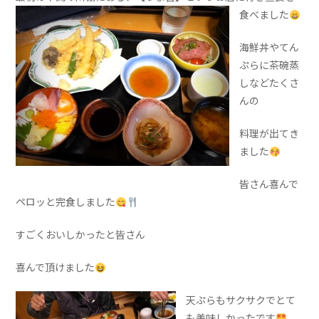
食べました
海鮮丼やてん
ぷらに茶碗蒸
しなどたくさ
んの
料理が出てき
ました
皆さん喜んで
ペロッと完食しました
すごくおいしかったと皆さん
喜んで頂けました
天ぷらもサクサクでとて
も美味しかったです