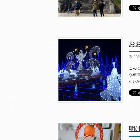
お
202
こんに
う桜街
イレが
明