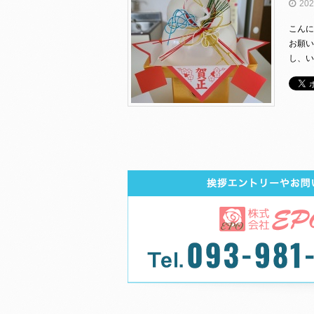
202
こんに
お願い
し、い