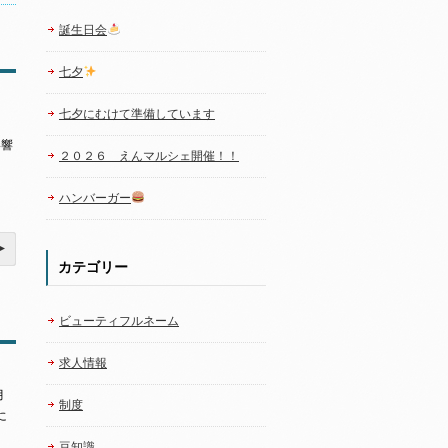
誕生日会
七夕
七夕にむけて準備しています
影響
２０２６ えんマルシェ開催！！
ハンバーガー
カテゴリー
ビューティフルネーム
求人情報
月
制度
に
豆知識