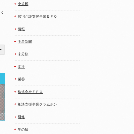
小規模
しく
居宅介護支援事業ＥＰＯ
る
情報
明星新聞
未分類
本社
栄養
株式会社ＥＰＯ
相談支援事業クラムボン
研修
笑の輪