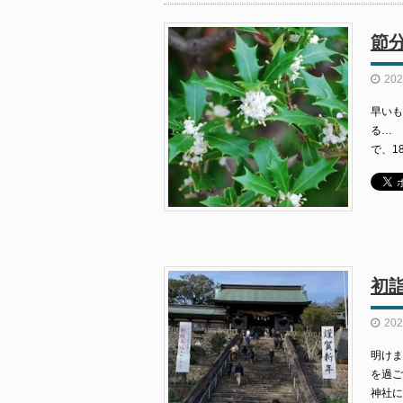
節
202
早いも
る…
で、1
初
202
明けま
を過ご
神社に