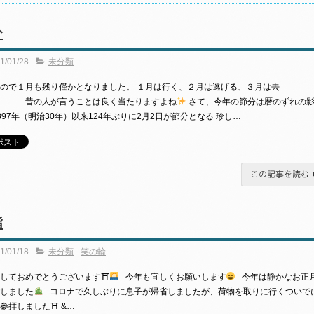
分
1/01/28
未分類
ので１月も残り僅かとなりました。 １月は行く、２月は逃げる、３月は去
 昔の人が言うことは良く当たりますよね
さて、今年の節分は暦のずれの
897年（明治30年）以来124年ぶりに2月2日が節分となる 珍し…
この記事を読む
詣
1/01/18
未分類
笑の輪
しておめでとうございます⛩
今年も宜しくお願いします
今年は静かなお正
しました
コロナで久しぶりに息子が帰省しましたが、荷物を取りに行くついで
参拝しました⛩ &…