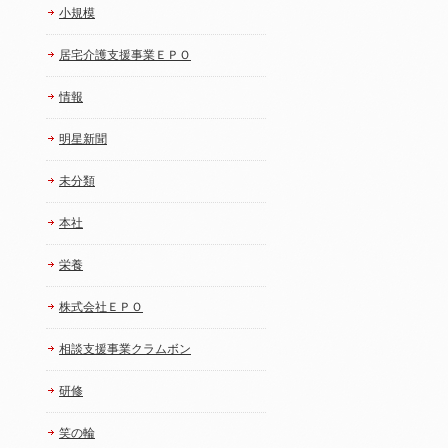
小規模
居宅介護支援事業ＥＰＯ
情報
明星新聞
未分類
本社
栄養
株式会社ＥＰＯ
相談支援事業クラムボン
研修
笑の輪