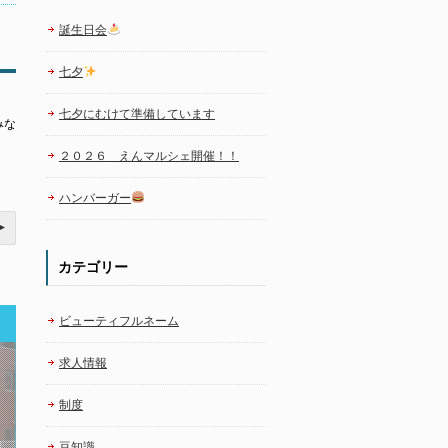
誕生日会
七夕
七夕にむけて準備しています
みな
２０２６ えんマルシェ開催！！
ハンバーガー
カテゴリー
ビューティフルネーム
求人情報
制度
豆知識