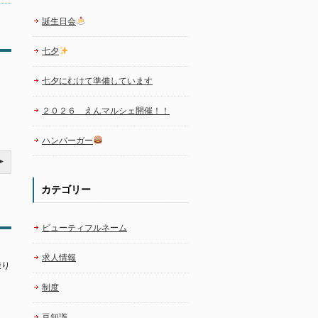
誕生日会
七夕
七夕にむけて準備しています
２０２６ えんマルシェ開催！！
ハンバーガー
カテゴリー
ビューティフルネーム
求人情報
乗り
制度
豆知識