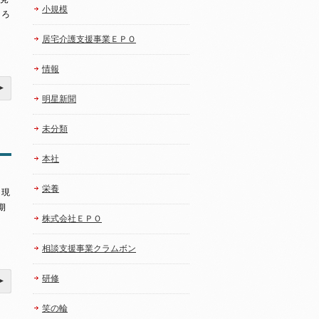
小規模
ころ
居宅介護支援事業ＥＰＯ
情報
明星新聞
未分類
本社
栄養
ョ現
期
株式会社ＥＰＯ
相談支援事業クラムボン
研修
笑の輪