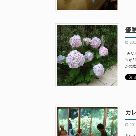
優
201
みなさ
ツが2
かの敗
カ
201
みなさ