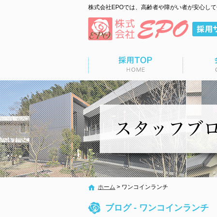
株式会社EPOでは、高齢者や障がい者が安心し
ップページ
会社概要
募集要項
ホーム
>
ワンコインランチ
ブログ - ワンコインランチ