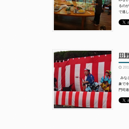
るのが
で逃し
田
201
みなさ
象で冷
門司港