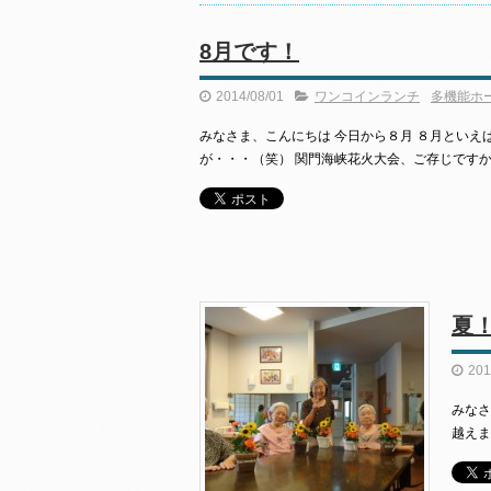
8月です！
2014/08/01
ワンコインランチ
多機能ホ
みなさま、こんにちは 今日から８月 ８月といえ
が・・・（笑） 関門海峡花火大会、ご存じですか
夏
201
みなさ
越えま