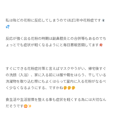
私は殆どの花粉に反応してしまうのでほぼ1年中花粉症です
反応が強く出る花粉の時期は副鼻腔炎との合併等もあるのでち
ょっとでも症状が軽くなるようにと毎日悪戦苦闘してます
すぐにできる花粉症対策と言えばマスクやうがい、帰宅後すぐ
の洗顔（入浴）、家に入る前には服や鞄をはらう、干している
洗濯物を取り込む際にもよくはらって室内に入る花粉がなるべ
く少なくなるようにする、ですかね
食生活や生活習慣を整える事も症状を軽くする為には大切なん
だそうです