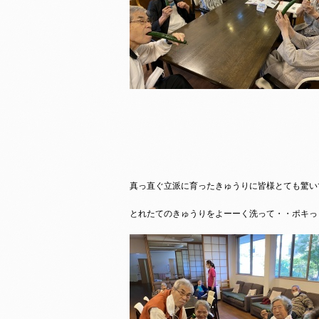
真っ直ぐ立派に育ったきゅうりに皆様とても驚い
とれたてのきゅうりをよーーく洗って・・ポキっ