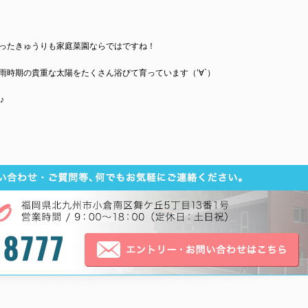
ったきゅうりも家庭菜園ならではですね！
雨時期の貴重な太陽をたくさん浴びて育っています（’∀`）
♪