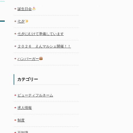
誕生日会
七夕
七夕にむけて準備しています
２０２６ えんマルシェ開催！！
ハンバーガー
カテゴリー
ビューティフルネーム
求人情報
制度
豆知識