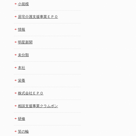
小規模
居宅介護支援事業ＥＰＯ
情報
明星新聞
未分類
本社
栄養
株式会社ＥＰＯ
相談支援事業クラムボン
研修
笑の輪