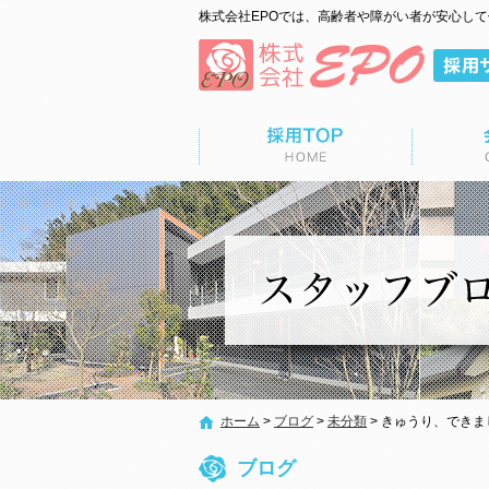
株式会社EPOでは、高齢者や障がい者が安心し
ップページ
会社概要
募集要項
ホーム
>
ブログ
>
未分類
>
きゅうり、できま
ブログ