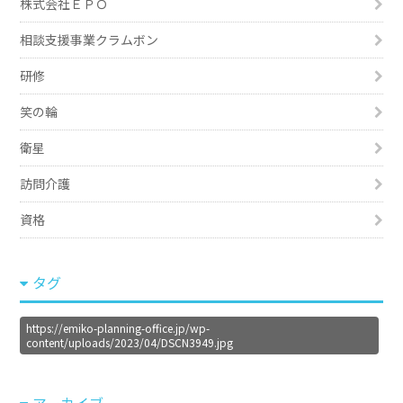
株式会社ＥＰＯ
相談支援事業クラムボン
研修
笑の輪
衛星
訪問介護
資格
タグ
https://emiko-planning-office.jp/wp-
content/uploads/2023/04/DSCN3949.jpg
アーカイブ