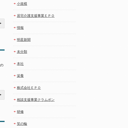
小規模
居宅介護支援事業ＥＰＯ
情報
明星新聞
未分類
本社
んの
栄養
株式会社ＥＰＯ
相談支援事業クラムボン
研修
笑の輪