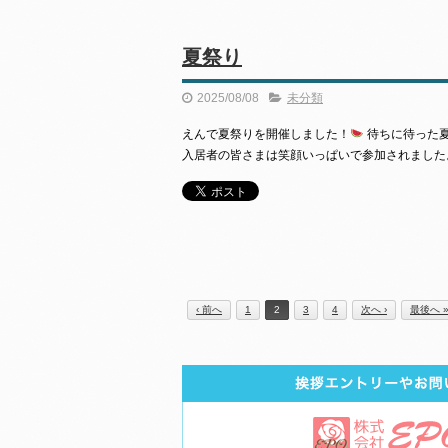
夏祭り
2025/08/08
未分類
えんで夏祭りを開催しました！
待ちに待った夏
入居者の皆さまは笑顔いっぱいで参加されました
‹ 前へ
1
2
3
4
次へ ›
最後へ 