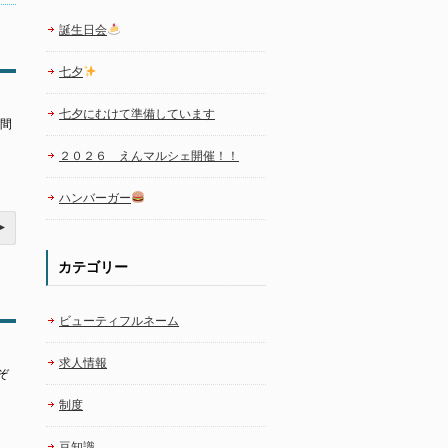
誕生日会
七夕
七夕にむけて準備しています
る間
２０２６ えんマルシェ開催！！
ハンバーガー
カテゴリー
ビューティフルネーム
求人情報
ぞ
制度
豆知識